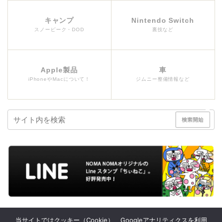
キャンプ
Nintendo Switch
スノーピーク・DOD
裏技など
Apple製品
車
iPhoneやMacについて！
ジムニー整備情報など
当サイトではクッキー（Cookie）、Googleアナリティクスを利用