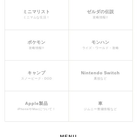
ミニマリスト
ゼルダの伝説
ミニマムな生活！
攻略情報!!
ポケモン
モンハン
攻略情報!!
ライズ・ワールド・攻略
キャンプ
Nintendo Switch
スノーピーク・DOD
裏技など
Apple製品
車
iPhoneやMacについて！
ジムニー整備情報など
MENU