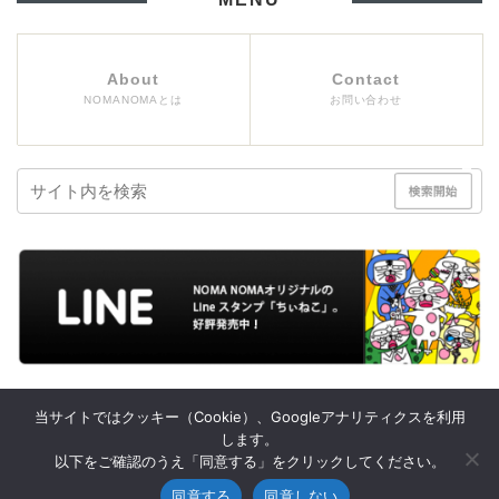
About
Contact
NOMANOMAとは
お問い合わせ
当サイトではクッキー（Cookie）、Googleアナリティクスを利用
します。
プライバシーポリシー
お問い合わせ
以下をご確認のうえ「同意する」をクリックしてください。
同意する
同意しない
© 2015 NOMANOMA 面白そうの攻略サイト.