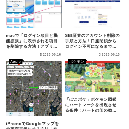
macで「ログイン項目と機
SBI証券のアカウント削除の
能拡張」に表示される項目
手順と方法！口座閉鎖から
を削除する方法！アプリを
ログイン不可になるまでの
削除しても消えない方は必
流れ！
2026.06.16
2026.06.16
見です！
Apple
ポケモン
「ぽこポケ」ポケモン図鑑
にハートマークを出現させ
る条件！ハートの印の効果
についても記載！
iPhoneでGoogleマップを