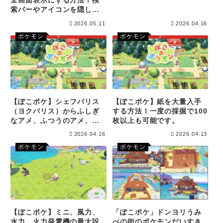
全画面表示にする方法！検
索バーやアイコンを隠して
地図を見やすくするコツ！
2026.05.11
2026.04.16
ポケモン
ポケモン
【ぽこポケ】シェフバリス
【ぽこポケ】紙を大量入手
（ヨクバリス）からふしぎ
する方法！一度の採掘で100
なアメ、ふつうのアメ、い
枚以上も可能です。
たんだきのみを入手する方
2026.04.16
2026.04.13
法！
ポケモン
ポケモン
【ぽこポケ】ミニ、風力、
「ぽこポケ」ドンヨリうみ
水力、火力発電機の最大設
べの街のポケモンだいすき