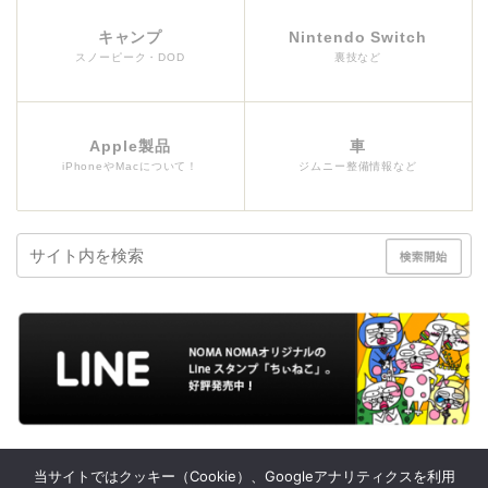
キャンプ
Nintendo Switch
スノーピーク・DOD
裏技など
Apple製品
車
iPhoneやMacについて！
ジムニー整備情報など
当サイトではクッキー（Cookie）、Googleアナリティクスを利用