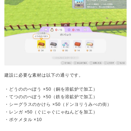
建設に必要な素材は以下の通りです。
・どうののべぼう ×50（銅を溶鉱炉で加工）
・てつののべぼう ×50（鉄を溶鉱炉で加工）
・シーグラスのかけら ×50（ドンヨリうみべの街）
・レンガ ×50（ぐにゃぐにゃねんどを加工）
・ポケメタル ×10