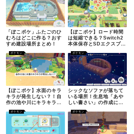
「ぽこポケ」ふたごのひ
【ぽこポケ】ロード時間
むろはどこに作る？おす
は短縮できる？Switch2
すめ建設場所まとめ！
本体保存とSDエクスプレ
スで検証！
ポケモン
ポケモン
【ぽこポケ】水面のキラ
シックなソファが落ちて
キラが発生しない？！自
いる場所！生息地「あや
作の池や川にキラキラを
しい書さい」の作成に必
出現させる方法！
要です。
ポケモン
ポケモン