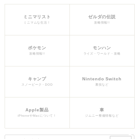
ミニマリスト
ゼルダの伝説
ミニマムな生活！
攻略情報!!
ポケモン
モンハン
攻略情報!!
ライズ・ワールド・攻略
キャンプ
Nintendo Switch
スノーピーク・DOD
裏技など
Apple製品
車
iPhoneやMacについて！
ジムニー整備情報など