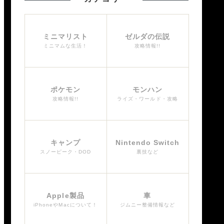
ミニマリスト
ゼルダの伝説
ミニマムな生活！
攻略情報!!
ポケモン
モンハン
攻略情報!!
ライズ・ワールド・攻略
キャンプ
Nintendo Switch
スノーピーク・DOD
裏技など
Apple製品
車
iPhoneやMacについて！
ジムニー整備情報など