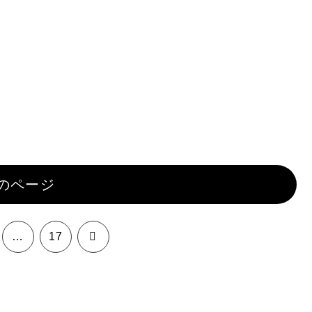
のページ
次
…
17
へ